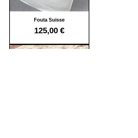
Fouta Suisse
Prix
125,00 €
TVA Incluse
Fouta Islande