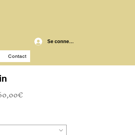
Se connecter
Contact
in
Prix
60,00€
promotionnel
se