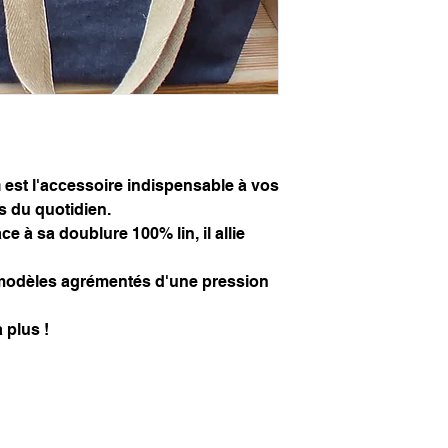
52 x 37 cm p
qualité de votre ling
Lavage à la mach
Possibilité d’entr
Repasser à une t
de fer de 200°C;
Séchage en tambo
60°C
Pas de blanchime
n
est l'accessoire indispensable à vos
s du quotidien.
e à sa doublure 100% lin, il allie
modèles agrémentés d'une pression
 plus !