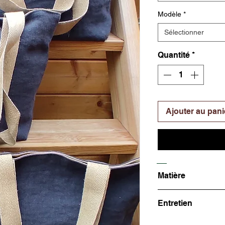
Modèle
*
Sélectionner
Quantité
*
Ajouter au pani
Matière
100% Lin
Entretien
Dimensions: 43 x 27 
43 x 32 cm 
Suivez nos conseils d