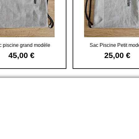
Aperçu rapide
Aperçu rapide
 piscine grand modèle
Sac Piscine Petit mod
Prix
Prix
45,00 €
25,00 €
TVA Incluse
TVA Incluse