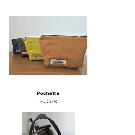
inkl. MwSt.
Pochette
Preis
20,00 €
inkl. MwSt.