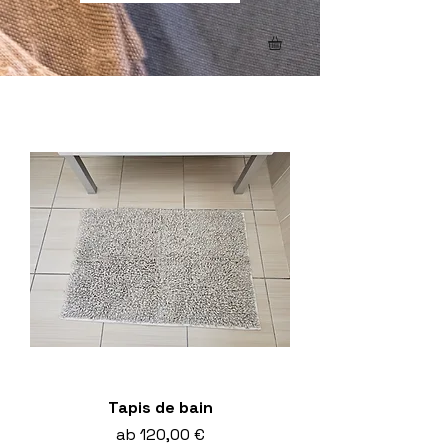
Tapis de bain
Sale-Preis
ab
120,00 €