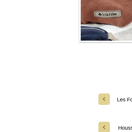
Les F
Houss