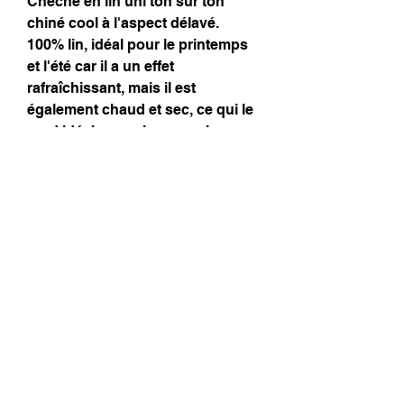
Chèche en lin uni ton sur ton
chiné cool à l'aspect délavé.
100% lin, idéal pour le printemps
et l'été car il a un effet
rafraîchissant, mais il est
également chaud et sec, ce qui le
rend idéal pour chaque saison.
Il a l'air super décontracté et
convient donc aussi bien aux
C'est un
femmes qu'aux hommes.
accessoire cool pour vos
vacances ou au bureau avec des
couleurs fraîches.
Dimensions
40 x 200
Composition
100% Lin - 160 g/m2