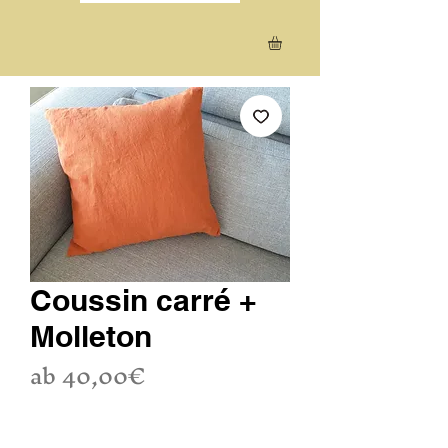
Coussin carré +
Molleton
Sale-
ab
40,00€
Preis
inkl. MwSt.