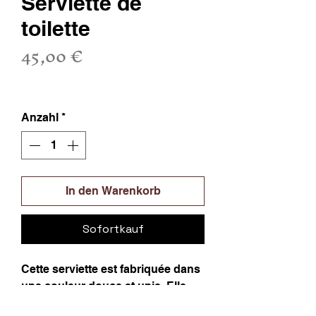
Serviette de
toilette
Preis
45,00 €
inkl. MwSt.
Anzahl
*
In den Warenkorb
Sofortkauf
Cette serviette est fabriquée dans
une couleur douce et unie. Elle
est produite avec soin et la qualité