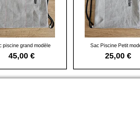
Schnellansicht
Schnellansicht
 piscine grand modèle
Sac Piscine Petit mod
Preis
Preis
45,00 €
25,00 €
inkl. MwSt.
inkl. MwSt.