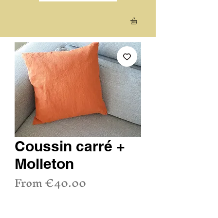
Coussin carré +
Molleton
Sale
From
€40.00
Price
Sales Tax Included