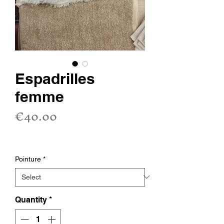
Espadrilles
femme
Price
€40.00
Sales Tax Included
Pointure
*
Quantity
*