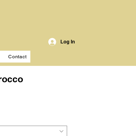
Log In
Contact
rocco
ce
 Included