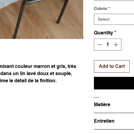
Coloris
*
Select
Quantity
*
ixant couleur marron et gris, très
Add to Cart
dans un lin lavé doux et souple,
me le détail de la finition.
Matière
100% Lin - 345g/m
Entretien
Suivez nos conseils d