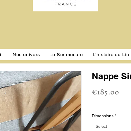
il
Nos univers
Le Sur mesure
L'histoire du Lin
Nappe Si
Pri
€185.00
Sales Tax
Dimensions
*
Select