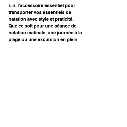
Lin, l'accessoire essentiel pour
transporter vos essentiels de
natation avec style et praticité.
Que ce soit pour une séance de
natation matinale, une journée à la
plage ou une excursion en plein
air, ce sac à dos polyvalent
s'adapte à tous vos besoins avec
style. Son design épuré et
moderne en fait également un
accessoire tendance au
quotidien.
Doublé avec un Lin enduit, il
protègera vos affaires de la pluie
et des projections d'eau.
Dimensions :