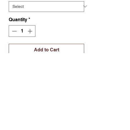
Quantity
*
Add to Cart
Buy Now
La serviette apéritive
ETINCELLE
est Idéale pour une
cérémonie réussie ou une soirée
apéro cocktail entre amis dans
une tendance chic et raffinée.